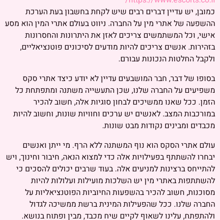
https://www.escorts.co.il/
כמובן, יש עדיין דברים רבים שיש לקחת בחשבון בעת הערכת
ההשפעה של אתרי מין על החברה. ניווט בעולם אתרי המין הוא מסע
אישי, וכל המשתמשים צריכים לאזן את היתרונות והחסרונות
בזהירות. אנשים צריכים להיות מודעים לסיכונים פוטנציאליים,
ולקבל החלטות הנכונות עבורם.
בסופו של דבר, חבר המושבעים עדיין לא יודע כיצד אתרי סקס
משפיעים על החברה שלנו, שכן התעשייה משתנה ומתפתחת כל
הזמן. ככל שאנו ממשיכים לבחון סוגיות אלה, חשוב להכיר
במורכבות המצב. לאנשים יש ערכים וחוויות שונות, וחשוב להיות
מכבדים ומבינים נקודות מבט שונות.
עולם אתרי הסקס הוא נוף המשתנה ללא הרף. מי ייתן ואנשים
יבחרו להשתתף בפעילויות אלה כדי למצוא הנאה, חיבור וחינוך, ויש
להתייחס ברצינות למניעים אלה. בעוד שרבים יכולים להסכים כי
להשתתפות באתרי מין יש השלכות מועילות ועלולות להיות
מסוכנות, חשוב להכיר בהשפעות החיוביות הפוטנציאליות על
החברה שלנו. ככל שהפעילות המינית ברשת ממשיכה לגדול
ולהתפתח, עלינו לשאוף לקיים שיח מכבד, מבין ופתוח בנושא.