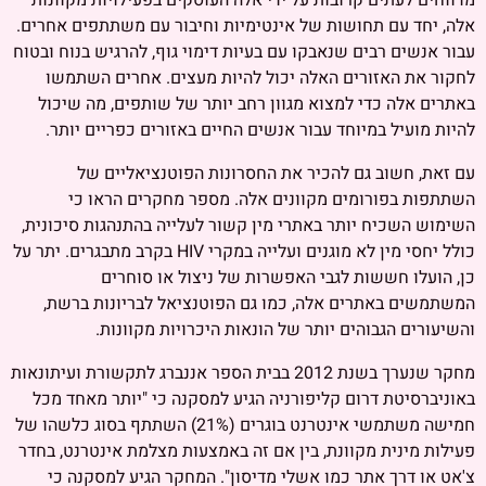
מדווחים לעתים קרובות על ידי אלה העוסקים בפעילויות מקוונות
אלה, יחד עם תחושות של אינטימיות וחיבור עם משתתפים אחרים.
עבור אנשים רבים שנאבקו עם בעיות דימוי גוף, להרגיש בנוח ובטוח
לחקור את האזורים האלה יכול להיות מעצים. אחרים השתמשו
באתרים אלה כדי למצוא מגוון רחב יותר של שותפים, מה שיכול
להיות מועיל במיוחד עבור אנשים החיים באזורים כפריים יותר.
עם זאת, חשוב גם להכיר את החסרונות הפוטנציאליים של
השתתפות בפורומים מקוונים אלה. מספר מחקרים הראו כי
השימוש השכיח יותר באתרי מין קשור לעלייה בהתנהגות סיכונית,
כולל יחסי מין לא מוגנים ועלייה במקרי HIV בקרב מתבגרים. יתר על
כן, הועלו חששות לגבי האפשרות של ניצול או סוחרים
המשתמשים באתרים אלה, כמו גם הפוטנציאל לבריונות ברשת,
והשיעורים הגבוהים יותר של הונאות היכרויות מקוונות.
מחקר שנערך בשנת 2012 בבית הספר אננברג לתקשורת ועיתונאות
באוניברסיטת דרום קליפורניה הגיע למסקנה כי "יותר מאחד מכל
חמישה משתמשי אינטרנט בוגרים (21%) השתתף בסוג כלשהו של
פעילות מינית מקוונת, בין אם זה באמצעות מצלמת אינטרנט, בחדר
צ'אט או דרך אתר כמו אשלי מדיסון". המחקר הגיע למסקנה כי