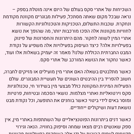
השכיחות של אתרי סקס בעולם של היום אינה מוטלת בספק –
נראה שבכל מקום שאתה מסתכל, פעילות מבוגרים מקוונת מקודמת
ונחקרת. שכבות התשלום, הטכניקות והטכנולוגיות הקשורות
לחוויות מקוונות אלה הפכו מורכבות יותר, מה שהופך את נושא
אתרי המין לשווה לחקור. מהם היתרונות והחסרונות של פינוק
בפעילויות אלה? כיצד העיסוק בפעילויות אלה משפיע על נקודת
המבט החברתית הכוללת שלנו? מאמר זה יעמיק בשאלות אלו ועוד,
כאשר נחקור את הנושא המורכב של אתרי סקס.
כאשר מתלבטים בשאלה האם אתרי מין מועילים או מזיקים לחברה,
חשוב להפריד בין ההיבטים השונים של תעשיית המבוגרים. עולם
הפעילות המינית המקוונת כולל מבצעי מין בשידור חי, טכנולוגיות
סקס וירטואליות ואתרי מצלמות. נושאי הסכמה ובטיחות, פרטיות
ומוסר באים לידי ביטוי כאשר בוחנים את התופעה, וכל נקודת מבט
נושאת דעות ושיקולים ייחודיים.
כאשר דנים ביתרונות הפוטנציאליים של השתתפות באתרי מין, אין
ספק שאנשים רבים מצאו שמחה וסיפוק בחוויה. הנאה וגירוי