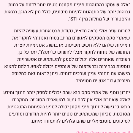
"אלה שעסקו בהתנהגות מינית מקוונת נוטים יותר לדווח על רמות
גבוהות יותר של התנהגות לקיחת סיכונים, כולל מין לא מוגן, רמאות
והיסטוריה של מחלות מין / STI".
למרות שזה אולי נראה מדאיג, נקודת מבט אחרת עשויה להיות
שאתרי סקס מספקים לאנשים מרחב בטוח ואנונימי לחקור את
המיניות שלהם ללא חשש משיפוט או בושה. אנונימיות יוצרת
תחושה של נוחות לחקור מבלי לחשוש ש"יתגלו". יתר על כן,
העובדה שאתרים אלה יכולים לספק למשתמשים אפשרויות
נוספות בבחירות ובהעדפות של שותפים יכולה לאפשר להם למצוא
מישהו עם תחומי עניין וערכים דומים. ניתן לראות זאת כחלופה
חיובית עבור אנשים מסוימים.
יתרון נוסף של אתרי סקס הוא שהם יכולים לספק יותר חינוך ומידע
לאלה שאחרת אולי אין להם גישה למשאבים מסוג זה. מחקרים
הראו כי גישה לחינוך מיני מקוון יכולה לסייע בהפחתת התנהגויות
מסוכנות, מכיוון שמשתמשים נוטים יותר להיות מודעים ומודעים
לסיכונים פוטנציאליים שהם עלולים להתמודד איתם.