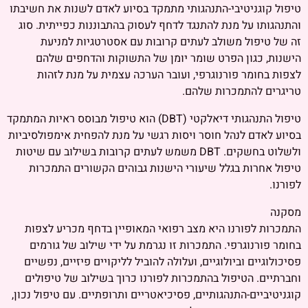
טיפול קוגניטיבי-התנהגותי מתמקד בסיוע לאדם לשנות את חשיבתו
והתנהגותו על מנת להתנגד לדחף לעסוק בהתבוננות כפייתית. סוג
זה של טיפול משולב לעתים קרובות עם אסטרטגיות למניעת
הישנות, כגון הפרט שומר יומן של התשוקות והדחפים שלהם
לצפות בחומר פורנוגרפי, ועובר הערכה עצמית על מנת לזהות
טריגרים להתמכרות שלהם.
טיפול התנהגותי דיאלקטי (DBT) הוא טיפול מבוסס ראיות המתמקד
בסיוע לאדם לנהל חוסר ויסות רגשי על מנת להפחית אימפולסיביות
ולשלוט בחשקים. DBT משמש לעתים קרובות בשילוב עם שיטות
טיפול אחרות בגלל שיעורי הישנות גבוהים הקשורים התמכרות
לפורנו.
מסקנה
התמכרות לפורנו היא מצב רפואי המאופיין בדחף מכריע לצפות
בחומר פורנוגרפי. התמכרות זו נגרמת על ידי שילוב של גורמים
פסיכולוגיים וביולוגיים, ועלולה להוביל לליקויים פיזיים, נפשיים
וחברתיים. הטיפול בהתמכרות לפורנו כרוך בשילוב של טיפולים
קוגניטיביים-התנהגותיים, פסיכיאטריים ותרופתיים. עם טיפול נכון,