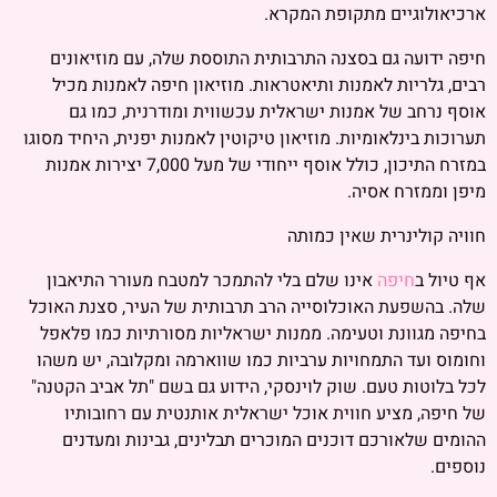
ארכיאולוגיים מתקופת המקרא.
חיפה ידועה גם בסצנה התרבותית התוססת שלה, עם מוזיאונים
רבים, גלריות לאמנות ותיאטראות. מוזיאון חיפה לאמנות מכיל
אוסף נרחב של אמנות ישראלית עכשווית ומודרנית, כמו גם
תערוכות בינלאומיות. מוזיאון טיקוטין לאמנות יפנית, היחיד מסוגו
במזרח התיכון, כולל אוסף ייחודי של מעל 7,000 יצירות אמנות
מיפן וממזרח אסיה.
חוויה קולינרית שאין כמותה
אף טיול ב
חיפה
אינו שלם בלי להתמכר למטבח מעורר התיאבון
שלה. בהשפעת האוכלוסייה הרב תרבותית של העיר, סצנת האוכל
בחיפה מגוונת וטעימה. ממנות ישראליות מסורתיות כמו פלאפל
וחומוס ועד התמחויות ערביות כמו שווארמה ומקלובה, יש משהו
לכל בלוטות טעם. שוק לוינסקי, הידוע גם בשם "תל אביב הקטנה"
של חיפה, מציע חווית אוכל ישראלית אותנטית עם רחובותיו
ההומים שלאורכם דוכנים המוכרים תבלינים, גבינות ומעדנים
נוספים.