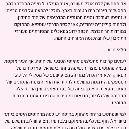
אם מתחשק לכם אוכל משובח, אזור הנמל של חיפה מתהדר בכמה
ממסעדות פירות הים הטובות בארץ. תוכלו להתענג על דגים טריים
שנתפסו בעודכם נהנים מהנופים המדהימים של הים התיכון.
ולחוויה קולינרית ייחודית, צאו לכפר הדרוזי עוספיא, הממוקם
במורדות הר הכרמל. הכפר ידוע במאכלים המסורתיים מעוררי
התיאבון שלו ובהכנסת האורחים החמה.
פלאי טבע
לעתים קרובות מתעלמים מהיופי הטבעי של חיפה, אך העיר מוקפת
בכמה מהנופים עוצרי הנשימה ביותר בישראל. פארק הכרמל,
הפארק הלאומי הגדול במדינה, מציע שפע של מסלולי הליכה,
המספקים הזדמנות מושלמת לחקור את החי והצומח המגוונים של
האזור. הפארק הוא גם ביתה של כפר האמנים עין הוד, קהילה
מקסימה של גלריות, סדנאות ומסעדות המציגות אמנות ותרבות
מקומית.
למי שמחפש בריחה מהחוף, בחיפה יש כמה מהחופים היפים ביותר
בישראל. חוף בת גלים, הממוקם בלב העיר, מציע שילוב מושלם של
רוגע ובילוי, עם רצועת חול רחבה וטיילת תוססת. חוף בת שלמה,