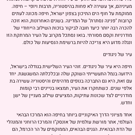
מעיניהם, אך עשירה לא פחות בהיסטוריה, תרבות ויופי – חיפה.
ממוקמת על חוף הים התיכון בצפון ישראל, חיפה מכונה לעתים
קרובות "פנינה נסתרת" של המדינה. בשנים האחרונות, הוא זוכה
להכרה רבה יותר כיעד חובה לביקור בזכות השילוב הייחודי של
מודרניות וקסם מסורתי. בואו נסתכל מקרוב על העיר המרתקת הזו
ונגלה מדוע היא צריכה להיות ברשימת הנסיעות של כולם.
עיר של ניגודים
חיפה היא עיר של ניגודים. זוהי העיר השלישית בגודלה בישראל,
הידועה בנמל התעשייתי השוקק שלה ובכלכלתה המשגשגת. יחד
עם זאת, היא גם התברכה בנופים מדהימים והיסטוריה עשירה בת
אלפי שנים. כשתחקרו את העיר, תמצאו בניינים רבי קומות
מודרניים לצד שכונות עתיקות, המציעים שילוב מעניין של ישן
וחדש.
אחד מציוני הדרך האיקוניים ביותר בחיפה הוא המרכז הבהאי
העולמי, אתר מורשת עולמית של אונסק"ו והמרכז הרוחני והמנהלי
של הדת הבהאית. הגנים הבהאים, הממוקמים על הר הכרמל, הם