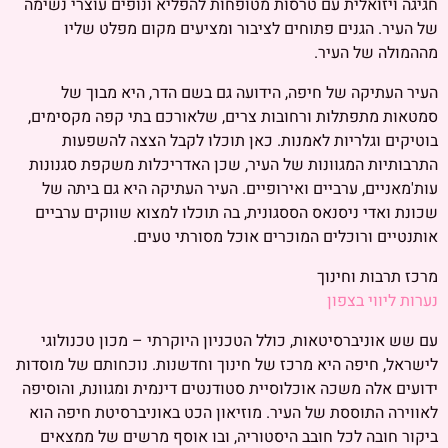
חגיגה ויזואלית עם טרסות מטופחות להפליא ונופים עוצרי נשימה
של העיר. הגנים פתוחים לציבור ומציעים מקום מפלט שליו
מההמולה של העיר.
העיר העתיקה של חיפה, הידועה גם בשם הדר, היא מבוך של
סמטאות מתפתלות ורחובות צרים, שלאורכם בתי קפה מקסימים,
בוטיקים וגלריות לאמנות. כאן תוכלו לקבל הצצה להשפעות
התרבותיות המגוונות של העיר, שכן האדריכלות משקפת סגנונות
עות'מאניים, ערביים ואירופיים. העיר העתיקה היא גם ביתה של
שכונת ואדי ניסנאס הססגונית, בה תוכלו למצוא שווקים ערביים
אותנטיים ורוכלים המוכרים אוכל מסורתי טעים.
מרכז תרבות וחינוך
נערות ליווי בצפון
עם שש אוניברסיטאות, כולל הטכניון היוקרתי – מכון טכנולוגי
לישראל, חיפה היא מרכז של חינוך וחדשנות. נוכחותם של מוסדות
ידועים אלה משכה אוכלוסיית סטודנטים דינמית ומגוונת, והוסיפה
לאווירה התוססת של העיר. מוזיאון הכט באוניברסיטת חיפה הוא
ביקור חובה לכל חובב היסטוריה, ובו אוסף מרשים של ממצאים