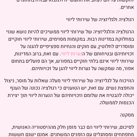
להקשות עליהם לעזוב את התעשייה ולמצוא עבודה בתחומים
אחרים.
רגולציה ולגליזציה של שירותי ליווי
הרגולציה והלגליזציה של שירותי ליווי ממשיכים להיות נושא שנוי
במחלוקת במדינות רבות. במקומות מסוימים, שירותי ליווי חוקיים
ומוסדרים לחלוטין, עם חוקים והנחיות ספציפיים להגנה על
זכויותיהם ובטיחותם של ה
נערות ליווי
. עם זאת, ברוב המדינות,
שירותי ליווי אינם בלתי חוקיים במפורש, אך הם פועלים בתחום
אפור, מה שמקשה על נערות ליווי להגן על זכויותיהם.
הוויכוח על לגליזציה של שירותי ליווי מעלה שאלות על מוסר, ניצול
והחפצת נשים. עם זאת, יש הטוענים כי רגולציה נכונה של הענף
יכולה להבטיח את שלומם וזכויותיהם של הנערות ליווי תוך יצירת
הכנסות לממשלה.
מסקנה
לסיכום, שירותי ליווי הם כבר מזמן חלק מההיסטוריה האנושית,
מתפתחים ומסתגלים עם הזמנים המשתנים. אמנם ישנם חששות