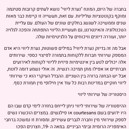
בחברה של היום, המונח "נערת ליווי" נושא לעתים קרובות סטיגמה
ומוקף בקונוטציות שליליות. עם זאת, תעשייה זו קיימת כבר מאות
שנים וממשיכה לשגשג בחלקים שונים של העולם. עם עליית
הטכנולוגיה והאינטרנט, גם תעשיית הליווי התפתחה והפכה לגלויה
יותר, ועוררה דיונים וויכוחים על הלגיטימיות שלה.
אבל מה זה בדיוק נערת ליווי? במילים פשוטות, נערת ליווי היא אדם
המספק שירותי חברות ללקוחות בתמורה לפיצוי כספי. שירותים
אלה יכולים לנוע בין אינטימיות פיזית לליווי לקוחות לאירועים
חברתיים או אפילו מתן תמיכה רגשית. זה אולי נשמע דומה לזנות,
אבל יש הבחנה ברורה בין השניים. ההבדל העיקרי הוא כי שירותי
ליווי חוקיים במדינות רבות כל עוד אין חילופי מין תמורת כסף.
היסטוריה של שירותי ליווי
ההיסטוריה של שירותי ליווי ניתן לייחס בחזרה לימי קדם שבו הם
היו ידועים בשם courtesans או פילגשים. במצרים הוכשרו נשים
לספק שירותי מין וחברה לגברים עשירים, ומסורת זו נמשכה ברחבי
האימפריה הרומית ובימי הביניים. במאה ה -19, חצרנים הפכו