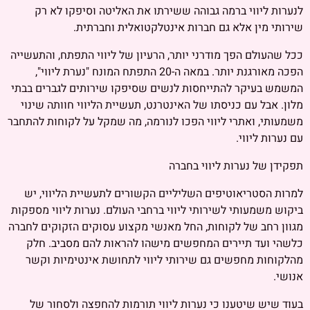
לנערות ליווי ברמה גבוהה ששירתו את האליטה וסיפקו לא רק
שירותי מין אלא גם חברות אינטלקטואלית וחברתית.
ככל שהעולם הפך מודרני יותר, הרעיון של ליווי התפתח, והתעשייה
הפכה מאורגנת יותר. במאה ה-20 התפתח המונח "נערת ליווי",
המשמש בעיקר להתייחסות לנשים שסיפקו שירותים לגברים בבתי
מלון. אבל עם כניסתו של האינטרנט, תעשיית הליווי חוותה שינוי
משמעותי, ואתרי ליווי הפכו לנורמה, מה שמקל על לקוחות להתחבר
עם נערות ליווי.
תפקידן של נערות ליווי בחברה
למרות הסטריאוטיפים השליליים הקשורים לתעשיית הליווי, יש
ביקוש משמעותי לשירותי ליווי ברחבי העולם. נערות ליווי מספקות
מגוון רחב של לקוחות, החל מאנשי מקצוע עסוקים הזקוקים לחברה
כלשהי ועד תיירים המחפשים מישהו להראות להם מסביב. חלק
מהלקוחות מחפשים גם שירותי ליווי לתחושת אינטימיות וקשר
אנושי.
בעוד שיש שיטענו כי נערות ליווי תורמות להחפצה ולסחור של