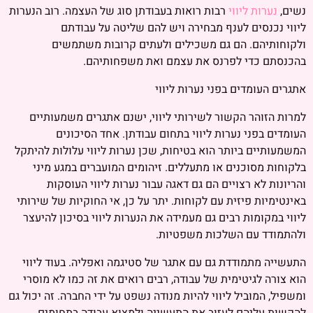
נשים,
נערות ליווי
רבות רואות בעבודתן סוג של העצמה. רוב הנערות
ליווי נכנסים לענף מבחירה ויש להם שליטה על עבודתם
ולקוחותיהם. הם גם משכילים ולעתים קרובות משתמשים
בהכנסתם כדי לפרנס את עצמם ואת משפחותיהם.
אתגרים העומדים בפני נערות ליווי
למרות הזוהר הקשור לשירותי ליווי, ישנם אתגרים משמעותיים
העומדים בפני נערות ליווי בתחום עבודתן. אחד הסיכונים
המשמעותיים ביותר הוא בטיחות, שכן נערות ליווי עלולות להיתקל
בלקוחות מסוכנים או מתעללים. זיהומים המועברים במגע מיני
והריונות לא רצויים הם גם דאגה עבור נערות ליווי העוסקות
באינטימיות פיזית עם לקוחות. יתר על כן, אי החוקיות של שירותי
ליווי במקומות רבים גם מעמידה את הנערות ליווי בסיכון להיעצר
ולהתמודד עם השלכות משפטיות.
התעשייה מתמודדת גם עם אתגר של סטיגמה ואפליה. בעוד ליווי
הוא צורה לגיטימית של עבודה, רבים רואים את זה כמו לא מוסרי
ומשפיל, המוביל ליווי להיות מנודה נשפט על ידי החברה. זה יכול גם