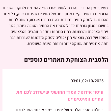
צעצועי מין הם דרך נהדרת לשפר את ההנאה המינית ולחקור אזורים
ארוגניים חדשים. קיים מגוון רחב של מוצרים זמינים בשוק, כל אחד
מהם נועד לספק חוויה ייחודית. בעת בחירת צעצוע, חשוב לקחת
בחשבון מגוון גורמים כדי להבטיח את החוויה הטובה ביותר, כגון
זיהוי הצרכים והרצונות, רמת הנוחות וחקר החומרים והביצועים.
בסופו של דבר, צעצועי מין יכולים לספק הזדמנות לעוררות רבה
יותר, אינטימיות עמוקה יותר ורווחה מינית משופרת.
הלסבית הצוחקת מאמרים נוספים
02/10/2025, 03:01
עיסוי אירוטי: הסוד החושני שישדרג לכם את
החיים האינטימיים
בעולם המהיר והלחוץ של ימינו, עיסוי אירוטי הפך לטרנד