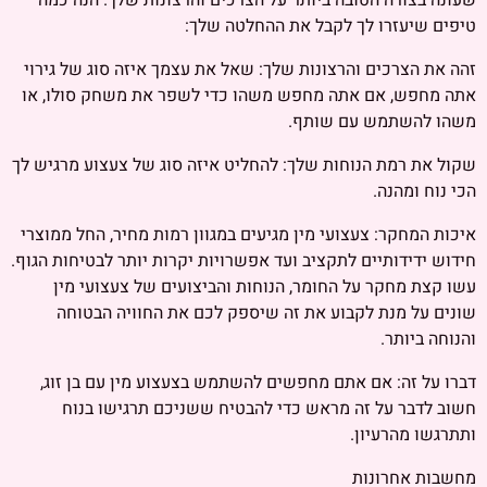
שעונה בצורה הטובה ביותר על הצרכים והרצונות שלך. הנה כמה
טיפים שיעזרו לך לקבל את ההחלטה שלך:
זהה את הצרכים והרצונות שלך: שאל את עצמך איזה סוג של גירוי
אתה מחפש, אם אתה מחפש משהו כדי לשפר את משחק סולו, או
משהו להשתמש עם שותף.
שקול את רמת הנוחות שלך: להחליט איזה סוג של צעצוע מרגיש לך
הכי נוח ומהנה.
איכות המחקר: צעצועי מין מגיעים במגוון רמות מחיר, החל ממוצרי
חידוש ידידותיים לתקציב ועד אפשרויות יקרות יותר לבטיחות הגוף.
עשו קצת מחקר על החומר, הנוחות והביצועים של צעצועי מין
שונים על מנת לקבוע את זה שיספק לכם את החוויה הבטוחה
והנוחה ביותר.
דברו על זה: אם אתם מחפשים להשתמש בצעצוע מין עם בן זוג,
חשוב לדבר על זה מראש כדי להבטיח ששניכם תרגישו בנוח
ותתרגשו מהרעיון.
מחשבות אחרונות