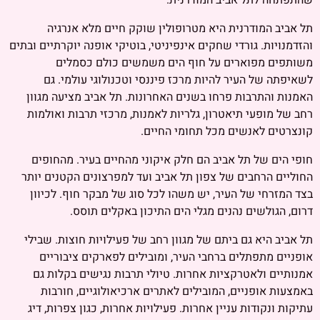
שהתפתחה לתל אביב המודרנית.
תל אביב המודרנית היא מטרופולין שוקק חיים מלא אנרגיה
והזדמנויות. גורדי שחקים אינפיניטי, בוטיקי אופנה יוקרתיים ובתים
משותפים מפוארים על חוף הים משמשים כולם כסמלים
לשאיפתה של העיר להיות מרכז פיננסי וטכנולוגי עולמי. גם
האמנות והתרבות פרחו בשנים האחרונות. תל אביב מציעה מגוון
רחב של מופעי תיאטרון, גלריות לאמנות, מרכזי תרבות ואולמות
קונצרטים לאנשים מכל תחומי החיים.
חופי הים של תל אביב הם חלק איקוני מהחיים בעיר. מהחופים
החוליים הרחבים של צפון תל אביב ועד למפרצונים הקטנים יותר
בצד המזרחי של העיר, יש משהו לכל סוג של מבקר חוף. לכיוון
דרום, הגולשים נהנים מגלי הים התיכון באקלים תוסס.
תל אביב היא גם ביתם של מגוון רחב של פעילויות חוצות. שבילי
אופניים מתפתלים ברחבי העיר, ומובילים לפארקים ציבוריים
אמנותיים ולאטרקציות אחרות. טיולי תרבות נגישים בקלות גם
באמצעות אופניים, המובילים לאתרים ארכיאולוגיים, חורבות
עתיקות ונקודות עניין אחרות. פעילויות אחרות, כגון צפרות, דיג