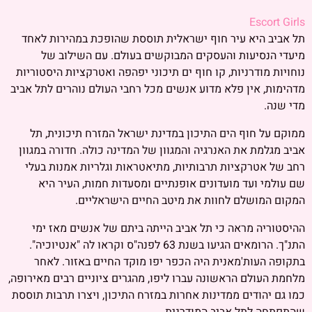
Escort Girls
תל אביב היא עיר חוף ישראלית תוססת שהופכת במהירות לאחד
מיעדי הנסיעות והעסקים המבוקשים בעולם. עם השילוב של
נוחויות מודרניות, קו חוף ים תיכוני יפהפה ואטרקציות היסטוריות
מדהימות, אין פלא מדוע אנשים מכל רחבי העולם נוהרים לתל אביב
מדי שנה.
ממוקם על חוף הים התיכון במדינת ישראל המזרח תיכונית, תל
אביב מגלמת את האנרגיה והמגוון של המדינה כולה. חדורה במגוון
רחב של אטרקציות תרבותיות, מתיאטראות וגלריות אמנות בעלי
שם עולמי ועד מועדונים אופנתיים ומסעדות חמות, העיר היא
המקום המושלם לחוות את מיטב החיים הישראליים.
ההיסטוריה מראה כי תל אביב הייתה ביתם של אנשים מאז ימי
התנ"ך. הרומאים הגיעו בשנת 63 לפנה"ס וקראו לה "אנטיוכיה".
בתקופה העות'מאנית היה הכפר יפו מוקד החיים באזור. לאחר
מלחמת העולם הראשונה עברו ליפו, מהגרים ציוניים רבים מאירופה,
כמו גם יהודים ממדינות אחרות במזרח התיכון, ויצרו תרבות תוססת