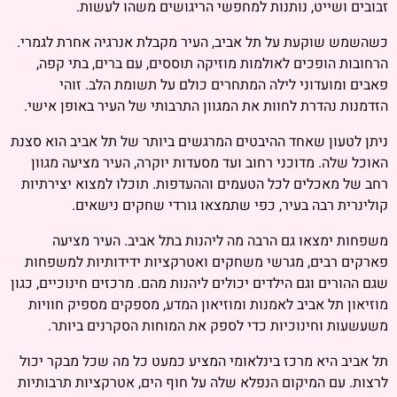
זבובים ושייט, נותנות למחפשי הריגושים משהו לעשות.
כשהשמש שוקעת על תל אביב, העיר מקבלת אנרגיה אחרת לגמרי.
הרחובות הופכים לאולמות מוזיקה תוססים, עם ברים, בתי קפה,
פאבים ומועדוני לילה המתחרים כולם על תשומת הלב. זוהי
הזדמנות נהדרת לחוות את המגוון התרבותי של העיר באופן אישי.
ניתן לטעון שאחד ההיבטים המרגשים ביותר של תל אביב הוא סצנת
האוכל שלה. מדוכני רחוב ועד מסעדות יוקרה, העיר מציעה מגוון
רחב של מאכלים לכל הטעמים וההעדפות. תוכלו למצוא יצירתיות
קולינרית רבה בעיר, כפי שתמצאו גורדי שחקים נישאים.
משפחות ימצאו גם הרבה מה ליהנות בתל אביב. העיר מציעה
פארקים רבים, מגרשי משחקים ואטרקציות ידידותיות למשפחות
שגם ההורים וגם הילדים יכולים ליהנות מהם. מרכזים חינוכיים, כגון
מוזיאון תל אביב לאמנות ומוזיאון המדע, מספקים מספיק חוויות
משעשעות וחינוכיות כדי לספק את המוחות הסקרנים ביותר.
תל אביב היא מרכז בינלאומי המציע כמעט כל מה שכל מבקר יכול
לרצות. עם המיקום הנפלא שלה על חוף הים, אטרקציות תרבותיות