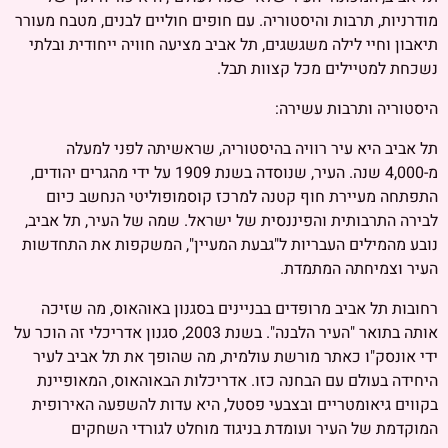
מודרניות, תרבות והיסטוריה. עם חופים חוליים לבנים, מטבח מעורר
תיאבון וחיי לילה משגשגים, תל אביב מציעה חוויה ייחודית ובלתי
נשכחת למטיילים מכל קצוות תבל.
היסטוריה ותרבות עשירה:
תל אביב היא עיר רוויה בהיסטוריה, שראשיתה לפני למעלה
מ-4,000 שנה. העיר, שנוסדה בשנת 1909 על ידי מהגרים יהודים,
התפתחה מעיירת חוף קטנה למרכז קוסמופוליטי הנחשב כיום
לבירה התרבותית והפיננסית של ישראל. שמה של העיר, תל אביב,
נובע מהמילים העבריות ל"גבעת המעיין", המשקפות את התחדשות
העיר וצמיחתה המתמדת.
רחובות תל אביב מרופדים בבניינים בסגנון באוהאוס, מה שזיכה
אותה בתואר "העיר הלבנה". בשנת 2003, סגנון אדריכלי זה הוכר על
ידי אונסק"ו כאתר מורשת עולמית, מה שהופך את תל אביב לעיר
היחידה בעולם עם הבחנה כזו. אדריכלות הבאוהאוס, המאופיינת
בקווים גיאומטריים ובצבעי פסטל, היא עדות להשפעה האירופית
המוקדמת של העיר ועומדת בניגוד מוחלט לגורדי השחקים