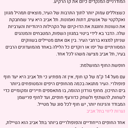
המודרניים המנקדים כיום את קו הרקיע.
כשצוללים עמוק יותר לתוך התרבות של העיר, מוצאים תמהיל מגוון
ואקלקטי של אנשים, דתות ואמונות. תל אביב היא עיר שמחבקת
את השונות וחוגגת את הדו-קיום של הקהילות היהודיות והערביות
שלה. הדבר בא לידי ביטוי במגוון השפות, המטבחים והמנהגים
שניתן למצוא ברחבי העיר. בין אם אתם מטיילים בשווקים
המסורתיים של יפו או רוקדים כל הלילה באחד מהמועדונים הרבים
בעיר, תל אביב מציעה משהו לכל אחד.
חופשת החוף המושלמת:
עם מעל 14 ק"מ של קו חוף, אין זה מפתיע כי תל אביב היא יעד חוף
פופולרי. העיר מתגאה בכמה מהחופים היפים והמטופחים ביותר
בים התיכון. מחוף גורדון ההומה, בו מתאספים תיירים ומקומיים כדי
לשחות, להשתזף ולשחק כדורעף חופים, ועד לחוף פרישמן
המבודד והנינוח יותר, יש חוף לכל סוג של מטייל.
נערות ליווי בתל אביב
אחד החופים הייחודיים והפופולריים ביותר בתל אביב הוא הטיילת,