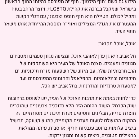
הידוע גם בשם "חוף הילטון". חוף זה מפורסם בהיותו החוף הראשון
בישראל שמקבל בברכה את קהילת LGBTQ+, ויוצר מרחב בטוח
ומכיל לכולם. הטיילת היא חוף תוסס וצבעוני, עם דגלי הקשת
המעטרים את מגדלי המצילים ואווירה תוססת המייחדת אותו משאר
חופי העיר.
אוכל, אוכל מפואר:
תל אביב היא גן עדן לאוהבי אוכל, ומציעה מגוון טעמים ומטבחים
מגוונים ומענגים. סצנת האוכל של העיר היא השתקפות של
הרב-תרבותיות שלה, עם מיזוג של השפעות מזרח תיכוניות, ים
תיכוניות ובינלאומיות. מהפלאפל והחומוס המפורסמים ועד
למסעדות טרנדיות ומודרניות, בתל אביב יש הכל.
כדי לחוות באמת את תרבות האוכל של העיר, יש לשוטט ברחובות
שוק הכרמל. השוק ההומה הזה מלא בדוכנים צבעוניים שמוכרים
תוצרת טרייה, תבלינים וחטיפים מזרח תיכוניים מסורתיים. זה
המקום המושלם לטעום מעדנים מקומיים, כמו שקשוקה, תבשיל
ביצים עלומות ברוטב עגבניות חריף, או סביח, פיתה ממולאת
בחצילים מטוגנים, ביצים קשות ומגוון ירקות.