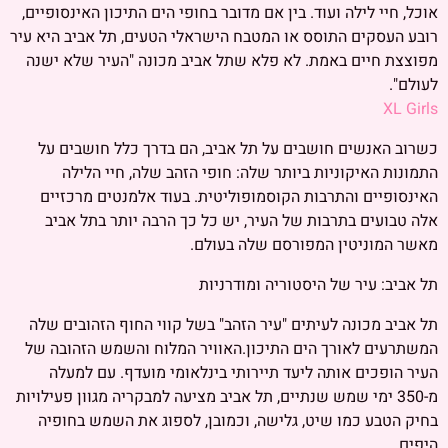
אוכל, חיי לילה ועוד. בין אם מדובר בחופי הים התיכון האינסופיים,
רובע העסקים התוסס או המטבח הישראלי הטעים, תל אביב היא עיר
מפוצצת חיים באמת. לא פלא שתל אביב מכונה "העיר שלא ישנה
לעולם".
XL Girls
כשרוב האנשים חושבים על תל אביב, הם בדרך כלל חושבים על
התמונות האיקוניות ביותר שלה: חופי הזהב שלה, חיי הלילה
האינסופיים והתרבות הקוסמופוליטית. בעוד אלמנטים מרכזיים
אלה טבועים בתרבות של העיר, יש כל כך הרבה יותר בתל אביב
מאשר המוניטין המפורסם שלה בעולם.
תל אביב: עיר של היסטוריה ומודרניות
תל אביב מכונה לעיתים "עיר הזהב" בשל קווי החוף הזהובים שלה
המשתרעים לאורך הים התיכון.האוויר המלוח והשמש הזהובה של
העיר הופכים אותה ליעד תיירותי בינלאומי מועדף. עם למעלה
מ-350 ימי שמש שנתיים, תל אביב מציעה למבקריה מגוון פעילויות
בחיק הטבע כמו שיט, גלישה, וכמובן, לספוג את השמש בחופיה
היפים.