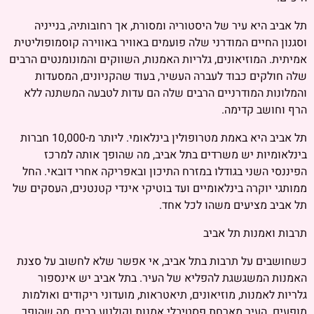
תל אביב היא עיר של היסטוריה ומסורת, אך רחובותיה, בנייניה
וסגנון החיים המודרני שלה פועמים באוויר באווירה קוסמופוליטית
אמיתית. המוזיאונים, גלריות האמנות, השווקים והמונומנטים הרבים
שלה חולקים כבוד לעברה העשיר, בעוד שהקניונים, המסעדות
והמלונות המודרניים הרבים שלה הם עדות לטבעה המשתנה ללא
הרף וחושב קדימה.
תל אביב היא באמת מטרופולין בינלאומי. ליותר מ-10,000 חברות
בינלאומיות יש משרדים בתל אביב, מה שהופך אותה למרכז
הפיננסי השני בגודלו במזרח התיכון ובאפריקה אחרי דובאי. החל
ממותגי יוקרה בינלאומיים ועד בוטיקי אינדי קטנטנים, העסקים של
תל אביב מציעים משהו לכל אחד.
תרבות ואמנות תל אביב
כשחושבים על תרבות בתל אביב, אי אפשר שלא לחשוב על סצנת
האמנות המשגשגת להפליא של העיר. בתל אביב יש אינספור
גלריות לאמנות, מוזיאונים, תיאטראות, מועדוני ריקודים ואולמות
מופעים. העיר מארחת פסטיבלי אמנות וקולנוע רבים, מה שהופך