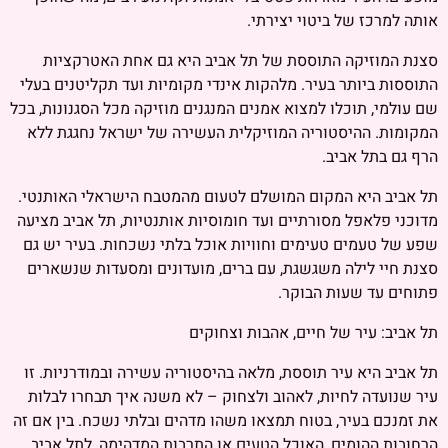
אותה למרכז של ביטוי יצירתי.
סצנת המוזיקה התוססת של תל אביב היא גם אחת האטרקציות
התוססות ביותר בעיר. מלהקות אינדי מקומיות ועד תקליטנים בעלי
שם עולמי, תוכלו למצוא אמנים המנגנים מוזיקה מכל הסגנונות, בכל
המקומות. ההיסטוריה המוזיקלית העשירה של ישראל נחגגת ללא
הרף גם בתל אביב.
תל אביב היא המקום המושלם לטעום מהמטבח הישראלי האותנטי.
מדוכני פלאפל מסורתיים ועד חומוסיות אותנטיות, תל אביב מציעה
שפע של טעמים טעימים וחוויות אוכל בלתי נשכחות. בעיר יש גם
סצנת חיי לילה משגשגת, עם ברים, מועדונים ומסעדות שנשארים
פתוחים עד שעות הבוקר.
תל אביב: עיר של חיים, אהבות וצחוקים
תל אביב היא עיר תוססת, מלאה בהיסטוריה עשירה ובמודרניות. זו
עיר שנועדה לחיות, לאהוב ולצחוק – לא משנה איך תבחרו לבלות
את זמנכם בעיר, בטוח תמצאו משהו מדהים ובלתי נשכח. בין אם זה
הרחובות ההומים, האוכל הטעים או התרבות המדהימה, לתל אביב