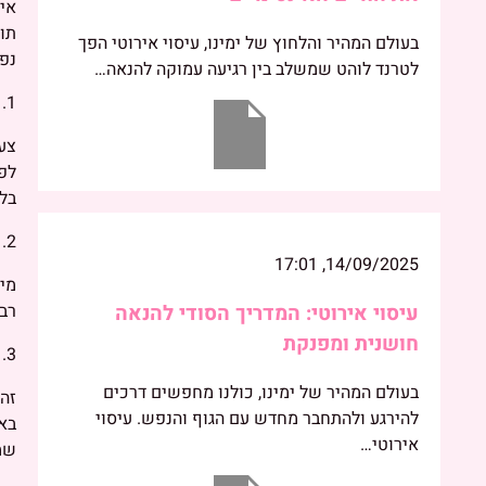
אין
תוס
בעולם המהיר והלחוץ של ימינו, עיסוי אירוטי הפך
נפו
לטרנד לוהט שמשלב בין רגיעה עמוקה להנאה…
1. אביזרי מין מיועדים לשימוש סולו בלבד
צעצ
לפע
בלע
2. צעצועי מין שימושיים רק לאנשים ללא שותפים
14/09/2025, 17:01
מית
רבי
עיסוי אירוטי: המדריך הסודי להנאה
חושנית ומפנקת
3. כל צעצועי המין זהים
בעולם המהיר של ימינו, כולנו מחפשים דרכים
זה 
להירגע ולהתחבר מחדש עם הגוף והנפש. עיסוי
באז
אירוטי…
שמ