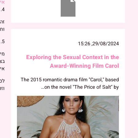
אינדק
4. צעצועי מין יכולים להחליף סקס
זה 
וחד
5. לאנשים המשתמשים באביזרי מין אין חיי מין נורמליים
29/08/2024, 15:26
מית
Exploring the Sexual Context in the
בצע
Award-Winning Film Carol
אינ
The 2015 romantic drama film "Carol," based
לסי
on the novel "The Price of Salt" by…
וזו